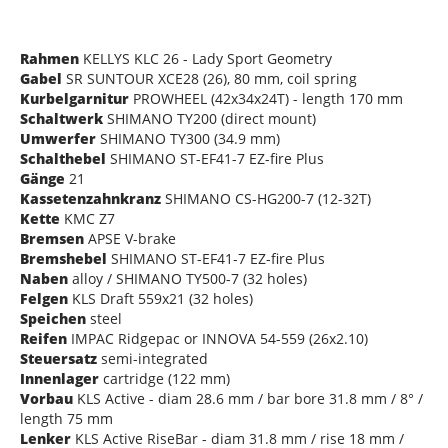
Rahmen
KELLYS KLC 26 - Lady Sport Geometry
Gabel
SR SUNTOUR XCE28 (26), 80 mm, coil spring
Kurbelgarnitur
PROWHEEL (42x34x24T) - length 170 mm
Schaltwerk
SHIMANO TY200 (direct mount)
Umwerfer
SHIMANO TY300 (34.9 mm)
Schalthebel
SHIMANO ST-EF41-7 EZ-fire Plus
Gänge
21
Kassetenzahnkranz
SHIMANO CS-HG200-7 (12-32T)
Kette
KMC Z7
Bremsen
APSE V-brake
Bremshebel
SHIMANO ST-EF41-7 EZ-fire Plus
Naben
alloy / SHIMANO TY500-7 (32 holes)
Felgen
KLS Draft 559x21 (32 holes)
Speichen
steel
Reifen
IMPAC Ridgepac or INNOVA 54-559 (26x2.10)
Steuersatz
semi-integrated
Innenlager
cartridge (122 mm)
Vorbau
KLS Active - diam 28.6 mm / bar bore 31.8 mm / 8° /
length 75 mm
Lenker
KLS Active RiseBar - diam 31.8 mm / rise 18 mm /