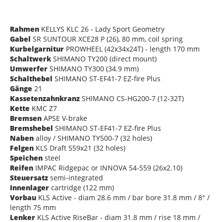
Rahmen
KELLYS KLC 26 - Lady Sport Geometry
Gabel
SR SUNTOUR XCE28 P (26), 80 mm, coil spring
Kurbelgarnitur
PROWHEEL (42x34x24T) - length 170 mm
Schaltwerk
SHIMANO TY200 (direct mount)
Umwerfer
SHIMANO TY300 (34.9 mm)
Schalthebel
SHIMANO ST-EF41-7 EZ-fire Plus
Gänge
21
Kassetenzahnkranz
SHIMANO CS-HG200-7 (12-32T)
Kette
KMC Z7
Bremsen
APSE V-brake
Bremshebel
SHIMANO ST-EF41-7 EZ-fire Plus
Naben
alloy / SHIMANO TY500-7 (32 holes)
Felgen
KLS Draft 559x21 (32 holes)
Speichen
steel
Reifen
IMPAC Ridgepac or INNOVA 54-559 (26x2.10)
Steuersatz
semi-integrated
Innenlager
cartridge (122 mm)
Vorbau
KLS Active - diam 28.6 mm / bar bore 31.8 mm / 8° /
length 75 mm
Lenker
KLS Active RiseBar - diam 31.8 mm / rise 18 mm /