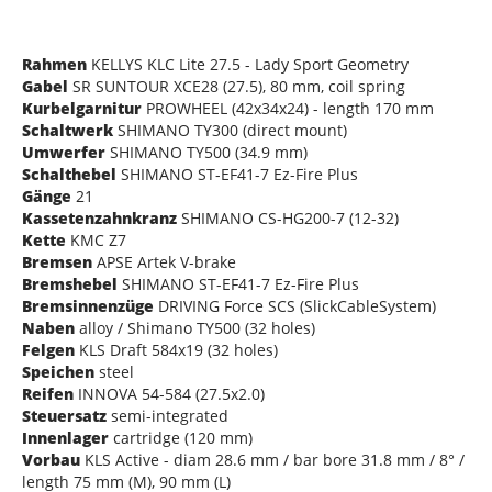
Rahmen
KELLYS KLC Lite 27.5 - Lady Sport Geometry
Gabel
SR SUNTOUR XCE28 (27.5), 80 mm, coil spring
Kurbelgarnitur
PROWHEEL (42x34x24) - length 170 mm
Schaltwerk
SHIMANO TY300 (direct mount)
Umwerfer
SHIMANO TY500 (34.9 mm)
Schalthebel
SHIMANO ST-EF41-7 Ez-Fire Plus
Gänge
21
Kassetenzahnkranz
SHIMANO CS-HG200-7 (12-32)
Kette
KMC Z7
Bremsen
APSE Artek V-brake
Bremshebel
SHIMANO ST-EF41-7 Ez-Fire Plus
Bremsinnenzüge
DRIVING Force SCS (SlickCableSystem)
Naben
alloy / Shimano TY500 (32 holes)
Felgen
KLS Draft 584x19 (32 holes)
Speichen
steel
Reifen
INNOVA 54-584 (27.5x2.0)
Steuersatz
semi-integrated
Innenlager
cartridge (120 mm)
Vorbau
KLS Active - diam 28.6 mm / bar bore 31.8 mm / 8° /
length 75 mm (M), 90 mm (L)