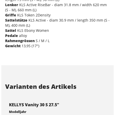
Lenker
KLS Active RiseBar - diam 31.8 mm / width 620 mm
(S - M), 660 mm (L)
Griffe
KLS Token 2Density
Sattelstütze
KLS Active - diam 30.9 mm / length 350 mm (S -
M), 400 mm (L)
Sattel
KLS Ebony Women
Pedale
alloy
Rahmengrössen
S / M / L
Gewicht
13,95 (17")
Varianten des Artikels
KELLYS Vanity 30 S 27.5"
Modelljahr