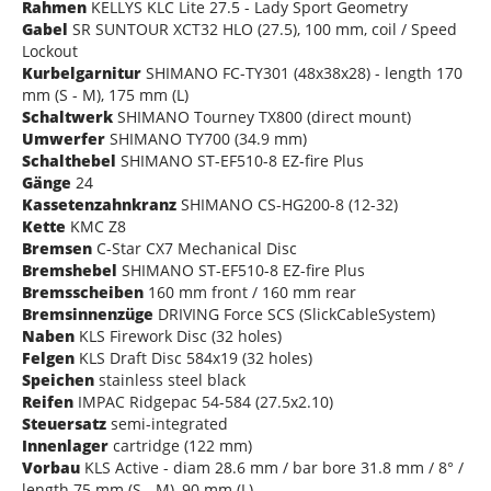
Rahmen
KELLYS KLC Lite 27.5 - Lady Sport Geometry
Gabel
SR SUNTOUR XCT32 HLO (27.5), 100 mm, coil / Speed
Lockout
Kurbelgarnitur
SHIMANO FC-TY301 (48x38x28) - length 170
mm (S - M), 175 mm (L)
Schaltwerk
SHIMANO Tourney TX800 (direct mount)
Umwerfer
SHIMANO TY700 (34.9 mm)
Schalthebel
SHIMANO ST-EF510-8 EZ-fire Plus
Gänge
24
Kassetenzahnkranz
SHIMANO CS-HG200-8 (12-32)
Kette
KMC Z8
Bremsen
C-Star CX7 Mechanical Disc
Bremshebel
SHIMANO ST-EF510-8 EZ-fire Plus
Bremsscheiben
160 mm front / 160 mm rear
Bremsinnenzüge
DRIVING Force SCS (SlickCableSystem)
Naben
KLS Firework Disc (32 holes)
Felgen
KLS Draft Disc 584x19 (32 holes)
Speichen
stainless steel black
Reifen
IMPAC Ridgepac 54-584 (27.5x2.10)
Steuersatz
semi-integrated
Innenlager
cartridge (122 mm)
Vorbau
KLS Active - diam 28.6 mm / bar bore 31.8 mm / 8° /
length 75 mm (S - M), 90 mm (L)