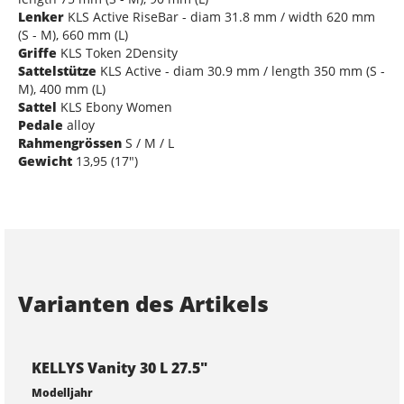
Lenker
KLS Active RiseBar - diam 31.8 mm / width 620 mm
(S - M), 660 mm (L)
Griffe
KLS Token 2Density
Sattelstütze
KLS Active - diam 30.9 mm / length 350 mm (S -
M), 400 mm (L)
Sattel
KLS Ebony Women
Pedale
alloy
Rahmengrössen
S / M / L
Gewicht
13,95 (17")
Varianten des Artikels
KELLYS Vanity 30 L 27.5"
Modelljahr