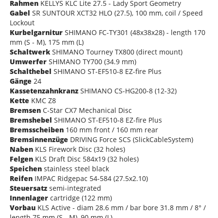
Rahmen
KELLYS KLC Lite 27.5 - Lady Sport Geometry
Gabel
SR SUNTOUR XCT32 HLO (27.5), 100 mm, coil / Speed
Lockout
Kurbelgarnitur
SHIMANO FC-TY301 (48x38x28) - length 170
mm (S - M), 175 mm (L)
Schaltwerk
SHIMANO Tourney TX800 (direct mount)
Umwerfer
SHIMANO TY700 (34.9 mm)
Schalthebel
SHIMANO ST-EF510-8 EZ-fire Plus
Gänge
24
Kassetenzahnkranz
SHIMANO CS-HG200-8 (12-32)
Kette
KMC Z8
Bremsen
C-Star CX7 Mechanical Disc
Bremshebel
SHIMANO ST-EF510-8 EZ-fire Plus
Bremsscheiben
160 mm front / 160 mm rear
Bremsinnenzüge
DRIVING Force SCS (SlickCableSystem)
Naben
KLS Firework Disc (32 holes)
Felgen
KLS Draft Disc 584x19 (32 holes)
Speichen
stainless steel black
Reifen
IMPAC Ridgepac 54-584 (27.5x2.10)
Steuersatz
semi-integrated
Innenlager
cartridge (122 mm)
Vorbau
KLS Active - diam 28.6 mm / bar bore 31.8 mm / 8° /
length 75 mm (S - M), 90 mm (L)