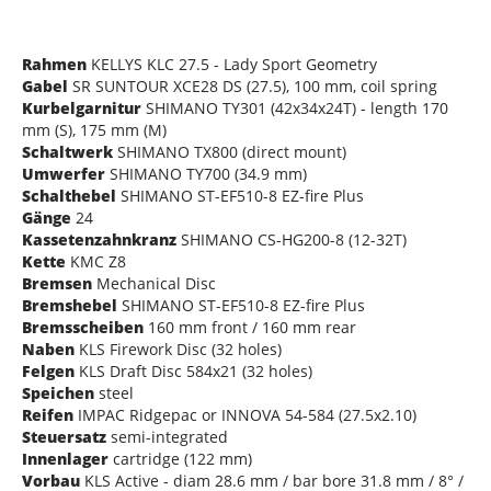
Rahmen
KELLYS KLC 27.5 - Lady Sport Geometry
Gabel
SR SUNTOUR XCE28 DS (27.5), 100 mm, coil spring
Kurbelgarnitur
SHIMANO TY301 (42x34x24T) - length 170
mm (S), 175 mm (M)
Schaltwerk
SHIMANO TX800 (direct mount)
Umwerfer
SHIMANO TY700 (34.9 mm)
Schalthebel
SHIMANO ST-EF510-8 EZ-fire Plus
Gänge
24
Kassetenzahnkranz
SHIMANO CS-HG200-8 (12-32T)
Kette
KMC Z8
Bremsen
Mechanical Disc
Bremshebel
SHIMANO ST-EF510-8 EZ-fire Plus
Bremsscheiben
160 mm front / 160 mm rear
Naben
KLS Firework Disc (32 holes)
Felgen
KLS Draft Disc 584x21 (32 holes)
Speichen
steel
Reifen
IMPAC Ridgepac or INNOVA 54-584 (27.5x2.10)
Steuersatz
semi-integrated
Innenlager
cartridge (122 mm)
Vorbau
KLS Active - diam 28.6 mm / bar bore 31.8 mm / 8° /