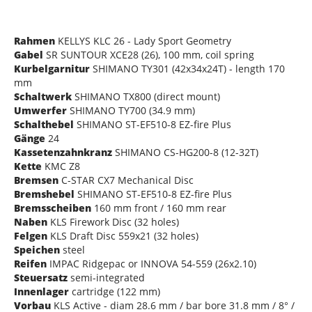
Rahmen
KELLYS KLC 26 - Lady Sport Geometry
Gabel
SR SUNTOUR XCE28 (26), 100 mm, coil spring
Kurbelgarnitur
SHIMANO TY301 (42x34x24T) - length 170
mm
Schaltwerk
SHIMANO TX800 (direct mount)
Umwerfer
SHIMANO TY700 (34.9 mm)
Schalthebel
SHIMANO ST-EF510-8 EZ-fire Plus
Gänge
24
Kassetenzahnkranz
SHIMANO CS-HG200-8 (12-32T)
Kette
KMC Z8
Bremsen
C-STAR CX7 Mechanical Disc
Bremshebel
SHIMANO ST-EF510-8 EZ-fire Plus
Bremsscheiben
160 mm front / 160 mm rear
Naben
KLS Firework Disc (32 holes)
Felgen
KLS Draft Disc 559x21 (32 holes)
Speichen
steel
Reifen
IMPAC Ridgepac or INNOVA 54-559 (26x2.10)
Steuersatz
semi-integrated
Innenlager
cartridge (122 mm)
Vorbau
KLS Active - diam 28.6 mm / bar bore 31.8 mm / 8° /