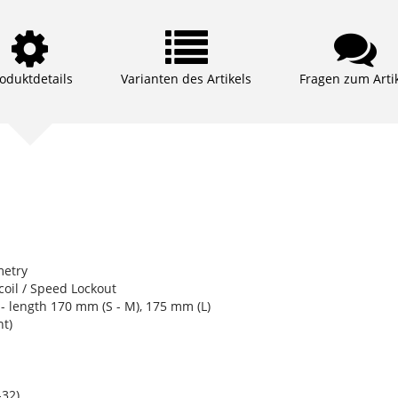
oduktdetails
Varianten des Artikels
Fragen zum Arti
metry
oil / Speed Lockout
 length 170 mm (S - M), 175 mm (L)
t)
32)