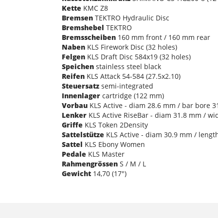
Kette
KMC Z8
Bremsen
TEKTRO Hydraulic Disc
Bremshebel
TEKTRO
Bremsscheiben
160 mm front / 160 mm rear
Naben
KLS Firework Disc (32 holes)
Felgen
KLS Draft Disc 584x19 (32 holes)
Speichen
stainless steel black
Reifen
KLS Attack 54-584 (27.5x2.10)
Steuersatz
semi-integrated
Innenlager
cartridge (122 mm)
Vorbau
KLS Active - diam 28.6 mm / bar bore 31
Lenker
KLS Active RiseBar - diam 31.8 mm / wi
Griffe
KLS Token 2Density
Sattelstütze
KLS Active - diam 30.9 mm / lengt
Sattel
KLS Ebony Women
Pedale
KLS Master
Rahmengrössen
S / M / L
Gewicht
14,70 (17")