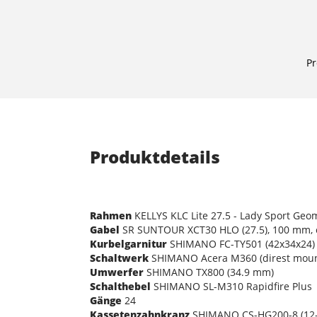
Pr
Produktdetails
Rahmen
KELLYS KLC Lite 27.5 - Lady Sport Geo
Gabel
SR SUNTOUR XCT30 HLO (27.5), 100 mm, c
Kurbelgarnitur
SHIMANO FC-TY501 (42x34x24) -
Schaltwerk
SHIMANO Acera M360 (direst moun
Umwerfer
SHIMANO TX800 (34.9 mm)
Schalthebel
SHIMANO SL-M310 Rapidfire Plus
Gänge
24
Kassetenzahnkranz
SHIMANO CS-HG200-8 (12-