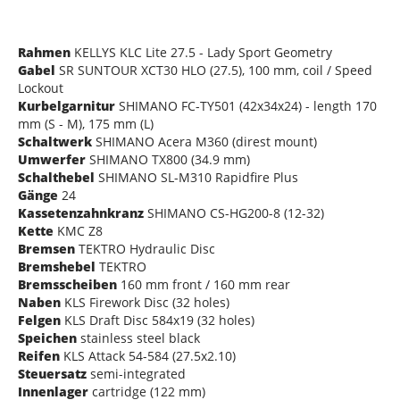
Rahmen
KELLYS KLC Lite 27.5 - Lady Sport Geometry
Gabel
SR SUNTOUR XCT30 HLO (27.5), 100 mm, coil / Speed
Lockout
Kurbelgarnitur
SHIMANO FC-TY501 (42x34x24) - length 170
mm (S - M), 175 mm (L)
Schaltwerk
SHIMANO Acera M360 (direst mount)
Umwerfer
SHIMANO TX800 (34.9 mm)
Schalthebel
SHIMANO SL-M310 Rapidfire Plus
Gänge
24
Kassetenzahnkranz
SHIMANO CS-HG200-8 (12-32)
Kette
KMC Z8
Bremsen
TEKTRO Hydraulic Disc
Bremshebel
TEKTRO
Bremsscheiben
160 mm front / 160 mm rear
Naben
KLS Firework Disc (32 holes)
Felgen
KLS Draft Disc 584x19 (32 holes)
Speichen
stainless steel black
Reifen
KLS Attack 54-584 (27.5x2.10)
Steuersatz
semi-integrated
Innenlager
cartridge (122 mm)