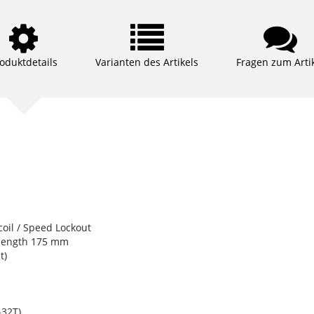
oduktdetails
Varianten des Artikels
Fragen zum Arti
il / Speed Lockout
length 175 mm
t)
32T)