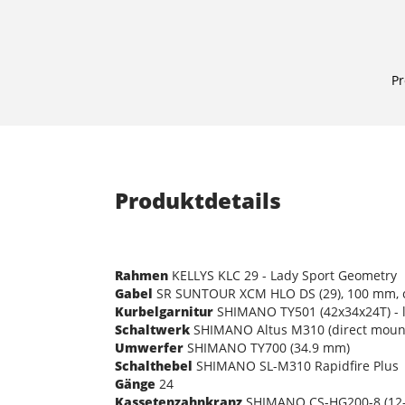
Pr
Produktdetails
Rahmen
KELLYS KLC 29 - Lady Sport Geometry
Gabel
SR SUNTOUR XCM HLO DS (29), 100 mm, co
Kurbelgarnitur
SHIMANO TY501 (42x34x24T) - 
Schaltwerk
SHIMANO Altus M310 (direct moun
Umwerfer
SHIMANO TY700 (34.9 mm)
Schalthebel
SHIMANO SL-M310 Rapidfire Plus
Gänge
24
Kassetenzahnkranz
SHIMANO CS-HG200-8 (12-