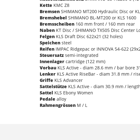
Kette
KMC Z8
Bremsen
SHIMANO MT200 Hydraulic Disc or KLS
Bremshebel
SHIMANO BL-MT200 or KLS 1600
Bremsscheiben
160 mm front / 160 mm rear
Naben
KT Disc / SHIMANO TX505 Disc Center Loc
Felgen
KLS Draft Disc 622x21 (32 holes)
Speichen
steel
Reifen
IMPAC Ridgepac or INNOVA 54-622 (29x2
Steuersatz
semi-integrated
Innenlager
cartridge (122 mm)
Vorbau
KLS Active - diam 28.6 mm / bar bore 3
Lenker
KLS Active RiseBar - diam 31.8 mm / ri
Griffe
KLS Advancer
Sattelstütze
KLS Active - diam 30.9 mm / lengt
Sattel
KLS Ebony Women
Pedale
alloy
Rahmengrössen
M / L