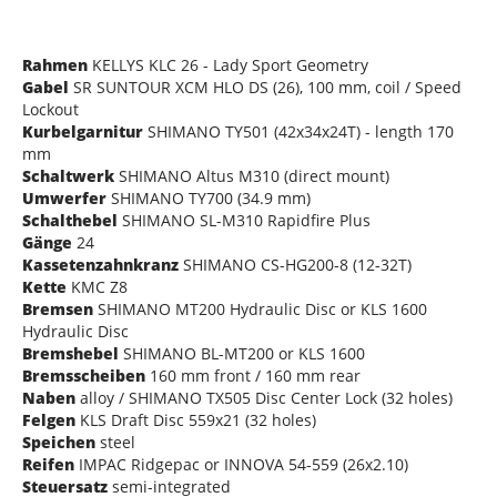
Rahmen
KELLYS KLC 26 - Lady Sport Geometry
Gabel
SR SUNTOUR XCM HLO DS (26), 100 mm, coil / Speed
Lockout
Kurbelgarnitur
SHIMANO TY501 (42x34x24T) - length 170
mm
Schaltwerk
SHIMANO Altus M310 (direct mount)
Umwerfer
SHIMANO TY700 (34.9 mm)
Schalthebel
SHIMANO SL-M310 Rapidfire Plus
Gänge
24
Kassetenzahnkranz
SHIMANO CS-HG200-8 (12-32T)
Kette
KMC Z8
Bremsen
SHIMANO MT200 Hydraulic Disc or KLS 1600
Hydraulic Disc
Bremshebel
SHIMANO BL-MT200 or KLS 1600
Bremsscheiben
160 mm front / 160 mm rear
Naben
alloy / SHIMANO TX505 Disc Center Lock (32 holes)
Felgen
KLS Draft Disc 559x21 (32 holes)
Speichen
steel
Reifen
IMPAC Ridgepac or INNOVA 54-559 (26x2.10)
Steuersatz
semi-integrated