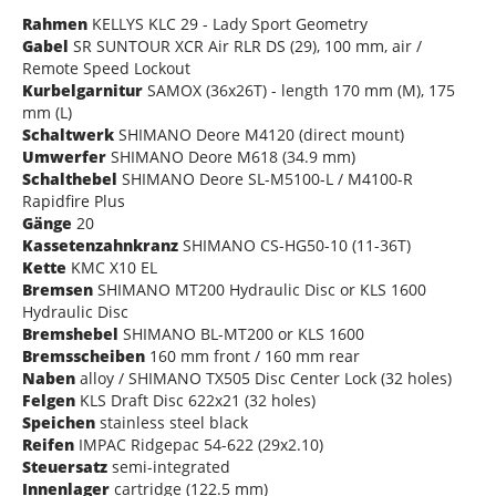
Rahmen
KELLYS KLC 29 - Lady Sport Geometry
Gabel
SR SUNTOUR XCR Air RLR DS (29), 100 mm, air /
Remote Speed Lockout
Kurbelgarnitur
SAMOX (36x26T) - length 170 mm (M), 175
mm (L)
Schaltwerk
SHIMANO Deore M4120 (direct mount)
Umwerfer
SHIMANO Deore M618 (34.9 mm)
Schalthebel
SHIMANO Deore SL-M5100-L / M4100-R
Rapidfire Plus
Gänge
20
Kassetenzahnkranz
SHIMANO CS-HG50-10 (11-36T)
Kette
KMC X10 EL
Bremsen
SHIMANO MT200 Hydraulic Disc or KLS 1600
Hydraulic Disc
Bremshebel
SHIMANO BL-MT200 or KLS 1600
Bremsscheiben
160 mm front / 160 mm rear
Naben
alloy / SHIMANO TX505 Disc Center Lock (32 holes)
Felgen
KLS Draft Disc 622x21 (32 holes)
Speichen
stainless steel black
Reifen
IMPAC Ridgepac 54-622 (29x2.10)
Steuersatz
semi-integrated
Innenlager
cartridge (122.5 mm)