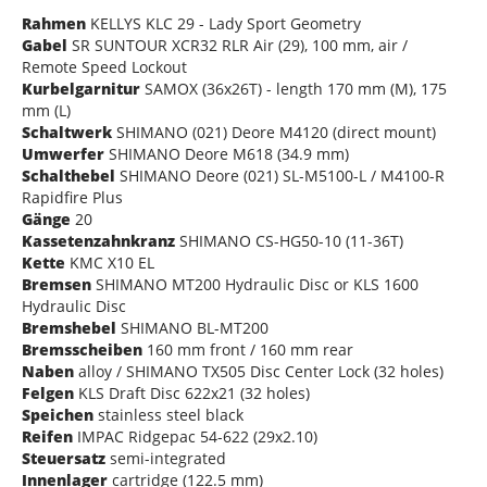
Rahmen
KELLYS KLC 29 - Lady Sport Geometry
Gabel
SR SUNTOUR XCR32 RLR Air (29), 100 mm, air /
Remote Speed Lockout
Kurbelgarnitur
SAMOX (36x26T) - length 170 mm (M), 175
mm (L)
Schaltwerk
SHIMANO (021) Deore M4120 (direct mount)
Umwerfer
SHIMANO Deore M618 (34.9 mm)
Schalthebel
SHIMANO Deore (021) SL-M5100-L / M4100-R
Rapidfire Plus
Gänge
20
Kassetenzahnkranz
SHIMANO CS-HG50-10 (11-36T)
Kette
KMC X10 EL
Bremsen
SHIMANO MT200 Hydraulic Disc or KLS 1600
Hydraulic Disc
Bremshebel
SHIMANO BL-MT200
Bremsscheiben
160 mm front / 160 mm rear
Naben
alloy / SHIMANO TX505 Disc Center Lock (32 holes)
Felgen
KLS Draft Disc 622x21 (32 holes)
Speichen
stainless steel black
Reifen
IMPAC Ridgepac 54-622 (29x2.10)
Steuersatz
semi-integrated
Innenlager
cartridge (122.5 mm)