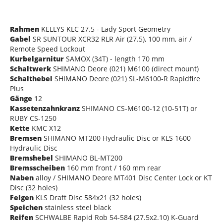
Rahmen
KELLYS KLC 27.5 - Lady Sport Geometry
Gabel
SR SUNTOUR XCR32 RLR Air (27.5), 100 mm, air /
Remote Speed Lockout
Kurbelgarnitur
SAMOX (34T) - length 170 mm
Schaltwerk
SHIMANO Deore (021) M6100 (direct mount)
Schalthebel
SHIMANO Deore (021) SL-M6100-R Rapidfire
Plus
Gänge
12
Kassetenzahnkranz
SHIMANO CS-M6100-12 (10-51T) or
RUBY CS-1250
Kette
KMC X12
Bremsen
SHIMANO MT200 Hydraulic Disc or KLS 1600
Hydraulic Disc
Bremshebel
SHIMANO BL-MT200
Bremsscheiben
160 mm front / 160 mm rear
Naben
alloy / SHIMANO Deore MT401 Disc Center Lock or KT
Disc (32 holes)
Felgen
KLS Draft Disc 584x21 (32 holes)
Speichen
stainless steel black
Reifen
SCHWALBE Rapid Rob 54-584 (27.5x2.10) K-Guard