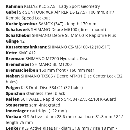
Rahmen
KELLYS KLC 27.5 - Lady Sport Geometry
Gabel
SR SUNTOUR XCR Air RLR DS (27.5), 100 mm, air /
Remote Speed Lockout
Kurbelgarnitur
SAMOX (34T) - length 170 mm
Schaltwerk
SHIMANO Deore M6100 (direct mount)
Schalthebel
SHIMANO Deore SL-M6100-R Rapidfire Plus
Gänge
12
Kassetenzahnkranz
SHIMANO CS-M6100-12 (10-51T)
Kette
KMC X12
Bremsen
SHIMANO MT200 Hydraulic Disc
Bremshebel
SHIMANO BL-MT200
Bremsscheiben
160 mm front / 160 mm rear
Naben
SHIMANO TX505 / Deore MT401 Disc Center Lock (32
holes)
Felgen
KLS Draft Disc 584x21 (32 holes)
Speichen
stainless steel black
Reifen
SCHWALBE Rapid Rob 54-584 (27.5x2.10) K-Guard
Steuersatz
semi-integrated
Innenlager
cartridge (122 mm)
Vorbau
KLS Active - diam 28.6 mm / bar bore 31.8 mm / 8° /
length 75 mm
Lenker
KLS Active RiseBar - diam 31.8 mm / rise 18 mm /