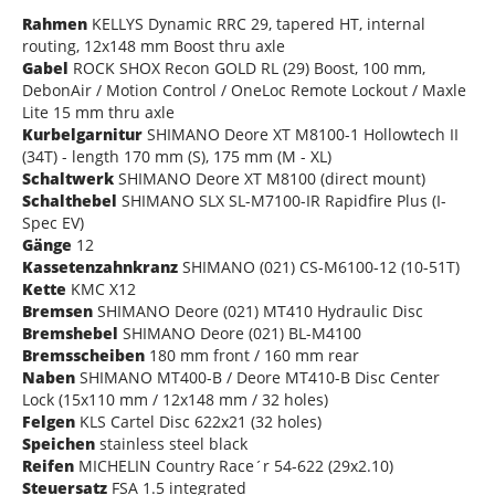
Rahmen
KELLYS Dynamic RRC 29, tapered HT, internal
routing, 12x148 mm Boost thru axle
Gabel
ROCK SHOX Recon GOLD RL (29) Boost, 100 mm,
DebonAir / Motion Control / OneLoc Remote Lockout / Maxle
Lite 15 mm thru axle
Kurbelgarnitur
SHIMANO Deore XT M8100-1 Hollowtech II
(34T) - length 170 mm (S), 175 mm (M - XL)
Schaltwerk
SHIMANO Deore XT M8100 (direct mount)
Schalthebel
SHIMANO SLX SL-M7100-IR Rapidfire Plus (I-
Spec EV)
Gänge
12
Kassetenzahnkranz
SHIMANO (021) CS-M6100-12 (10-51T)
Kette
KMC X12
Bremsen
SHIMANO Deore (021) MT410 Hydraulic Disc
Bremshebel
SHIMANO Deore (021) BL-M4100
Bremsscheiben
180 mm front / 160 mm rear
Naben
SHIMANO MT400-B / Deore MT410-B Disc Center
Lock (15x110 mm / 12x148 mm / 32 holes)
Felgen
KLS Cartel Disc 622x21 (32 holes)
Speichen
stainless steel black
Reifen
MICHELIN Country Race´r 54-622 (29x2.10)
Steuersatz
FSA 1.5 integrated