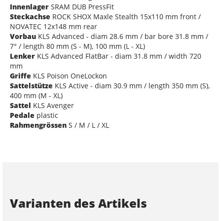
Innenlager
SRAM DUB PressFit
Steckachse
ROCK SHOX Maxle Stealth 15x110 mm front /
NOVATEC 12x148 mm rear
Vorbau
KLS Advanced - diam 28.6 mm / bar bore 31.8 mm /
7° / length 80 mm (S - M), 100 mm (L - XL)
Lenker
KLS Advanced FlatBar - diam 31.8 mm / width 720
mm
Griffe
KLS Poison OneLockon
Sattelstütze
KLS Active - diam 30.9 mm / length 350 mm (S),
400 mm (M - XL)
Sattel
KLS Avenger
Pedale
plastic
Rahmengrössen
S / M / L / XL
Varianten des Artikels