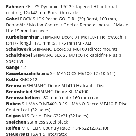
Rahmen
KELLYS Dynamic RRC 29, tapered HT, internal
routing, 12x148 mm Boost thru axle
Gabel
ROCK SHOX Recon GOLD RL (29) Boost, 100 mm,
DebonAir / Motion Control / OneLoc Remote Lockout / Maxle
Lite 15 mm thru axle
Kurbelgarnitur
SHIMANO Deore XT M8100-1 Hollowtech II
(34T) - length 170 mm (S), 175 mm (M - XL)
Schaltwerk
SHIMANO Deore XT M8100 (direct mount)
Schalthebel
SHIMANO SLX SL-M7100-IR Rapidfire Plus (I-
Spec EV)
Gänge
12
Kassetenzahnkranz
SHIMANO CS-M6100-12 (10-51T)
Kette
KMC X12
Bremsen
SHIMANO Deore MT410 Hydraulic Disc
Bremshebel
SHIMANO Deore BL-M4100
Bremsscheiben
180 mm front / 160 mm rear
Naben
SHIMANO MT400-B / SHIMANO Deore MT410-B Disc
Center Lock (32 holes)
Felgen
KLS Cartel Disc 622x21 (32 holes)
Speichen
stainless steel black
Reifen
MICHELIN Country Race´r 54-622 (29x2.10)
Steuersatz
FSA 1.5 integrated