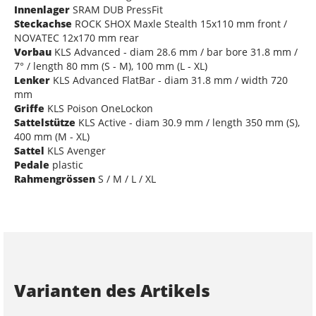
Innenlager
SRAM DUB PressFit
Steckachse
ROCK SHOX Maxle Stealth 15x110 mm front /
NOVATEC 12x170 mm rear
Vorbau
KLS Advanced - diam 28.6 mm / bar bore 31.8 mm /
7° / length 80 mm (S - M), 100 mm (L - XL)
Lenker
KLS Advanced FlatBar - diam 31.8 mm / width 720
mm
Griffe
KLS Poison OneLockon
Sattelstütze
KLS Active - diam 30.9 mm / length 350 mm (S),
400 mm (M - XL)
Sattel
KLS Avenger
Pedale
plastic
Rahmengrössen
S / M / L / XL
Varianten des Artikels