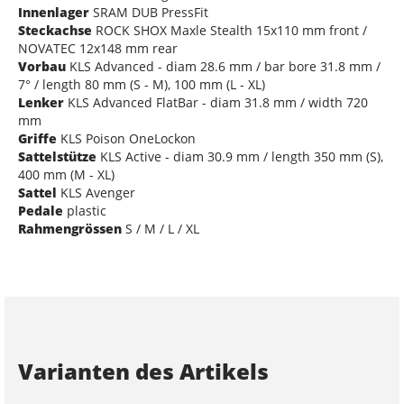
Innenlager
SRAM DUB PressFit
Steckachse
ROCK SHOX Maxle Stealth 15x110 mm front /
NOVATEC 12x148 mm rear
Vorbau
KLS Advanced - diam 28.6 mm / bar bore 31.8 mm /
7° / length 80 mm (S - M), 100 mm (L - XL)
Lenker
KLS Advanced FlatBar - diam 31.8 mm / width 720
mm
Griffe
KLS Poison OneLockon
Sattelstütze
KLS Active - diam 30.9 mm / length 350 mm (S),
400 mm (M - XL)
Sattel
KLS Avenger
Pedale
plastic
Rahmengrössen
S / M / L / XL
Varianten des Artikels