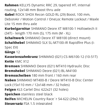
Rahmen
KELLYS Dynamic RRC 29, tapered HT, internal
routing, 12x148 mm Boost thru axle
Gabel
ROCK SHOX Recon GOLD RL (29) Boost, 100 mm,
DebonAir / Motion Control / OneLoc Remote Lockout / Maxle
Lite 15 mm thru axle
Kurbelgarnitur
SHIMANO Deore XT M8100-1 Hollowtech II
(34T) - length 170 mm (S), 175 mm (M - XL)
Schaltwerk
SHIMANO Deore XT M8100 (direct mount)
Schalthebel
SHIMANO SLX SL-M7100-IR Rapidfire Plus (I-
Spec EV)
Gänge
12
Kassetenzahnkranz
SHIMANO (021) CS-M6100-12 (10-51T)
Kette
KMC X12
Bremsen
SHIMANO Deore (021) MT410 Hydraulic Disc
Bremshebel
SHIMANO Deore (021) BL-M4100
Bremsscheiben
180 mm front / 160 mm rear
Naben
SHIMANO MT400-B / Deore MT410-B Disc Center
Lock (15x110 mm / 12x148 mm / 32 holes)
Felgen
KLS Cartel Disc 622x21 (32 holes)
Speichen
stainless steel black
Reifen
MICHELIN Country Race´r 54-622 (29x2.10)
Steuersatz
FSA 1.5 integrated