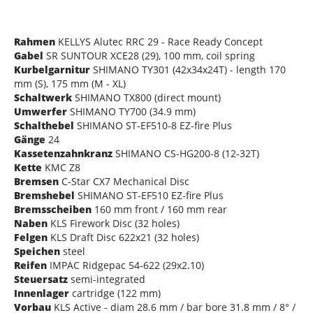
Rahmen
KELLYS Alutec RRC 29 - Race Ready Concept
Gabel
SR SUNTOUR XCE28 (29), 100 mm, coil spring
Kurbelgarnitur
SHIMANO TY301 (42x34x24T) - length 170
mm (S), 175 mm (M - XL)
Schaltwerk
SHIMANO TX800 (direct mount)
Umwerfer
SHIMANO TY700 (34.9 mm)
Schalthebel
SHIMANO ST-EF510-8 EZ-fire Plus
Gänge
24
Kassetenzahnkranz
SHIMANO CS-HG200-8 (12-32T)
Kette
KMC Z8
Bremsen
C-Star CX7 Mechanical Disc
Bremshebel
SHIMANO ST-EF510 EZ-fire Plus
Bremsscheiben
160 mm front / 160 mm rear
Naben
KLS Firework Disc (32 holes)
Felgen
KLS Draft Disc 622x21 (32 holes)
Speichen
steel
Reifen
IMPAC Ridgepac 54-622 (29x2.10)
Steuersatz
semi-integrated
Innenlager
cartridge (122 mm)
Vorbau
KLS Active - diam 28.6 mm / bar bore 31.8 mm / 8° /