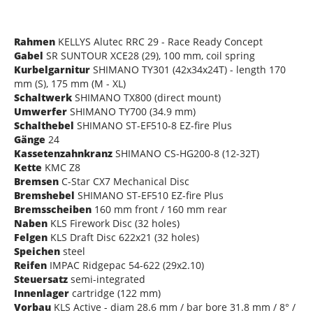
Rahmen
KELLYS Alutec RRC 29 - Race Ready Concept
Gabel
SR SUNTOUR XCE28 (29), 100 mm, coil spring
Kurbelgarnitur
SHIMANO TY301 (42x34x24T) - length 170
mm (S), 175 mm (M - XL)
Schaltwerk
SHIMANO TX800 (direct mount)
Umwerfer
SHIMANO TY700 (34.9 mm)
Schalthebel
SHIMANO ST-EF510-8 EZ-fire Plus
Gänge
24
Kassetenzahnkranz
SHIMANO CS-HG200-8 (12-32T)
Kette
KMC Z8
Bremsen
C-Star CX7 Mechanical Disc
Bremshebel
SHIMANO ST-EF510 EZ-fire Plus
Bremsscheiben
160 mm front / 160 mm rear
Naben
KLS Firework Disc (32 holes)
Felgen
KLS Draft Disc 622x21 (32 holes)
Speichen
steel
Reifen
IMPAC Ridgepac 54-622 (29x2.10)
Steuersatz
semi-integrated
Innenlager
cartridge (122 mm)
Vorbau
KLS Active - diam 28.6 mm / bar bore 31.8 mm / 8° /