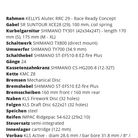
Rahmen
KELLYS Alutec RRC 29 - Race Ready Concept
Gabel
SR SUNTOUR XCE28 (29), 100 mm, coil spring
Kurbelgarnitur
SHIMANO TY301 (42x34x24T) - length 170
mm (S), 175 mm (M - XL)
Schaltwerk
SHIMANO TX800 (direct mount)
Umwerfer
SHIMANO TY700 (34.9 mm)
Schalthebel
SHIMANO ST-EF510-8 EZ-fire Plus
Gänge
24
Kassetenzahnkranz
SHIMANO CS-HG200-8 (12-32T)
Kette
KMC Z8
Bremsen
Mechanical Disc
Bremshebel
SHIMANO ST-EF510 EZ-fire Plus
Bremsscheiben
160 mm front / 160 mm rear
Naben
KLS Firework Disc (32 holes)
Felgen
KLS Draft Disc 622x21 (32 holes)
Speichen
steel
Reifen
IMPAC Ridgepac 54-622 (29x2.10)
Steuersatz
semi-integrated
Innenlager
cartridge (122 mm)
Vorbau
KLS Active - diam 28.6 mm / bar bore 31.8 mm / 8° /