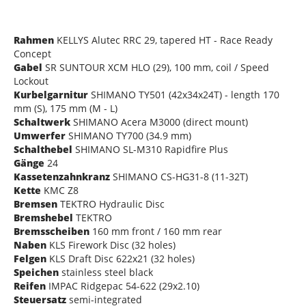
Rahmen
KELLYS Alutec RRC 29, tapered HT - Race Ready
Concept
Gabel
SR SUNTOUR XCM HLO (29), 100 mm, coil / Speed
Lockout
Kurbelgarnitur
SHIMANO TY501 (42x34x24T) - length 170
mm (S), 175 mm (M - L)
Schaltwerk
SHIMANO Acera M3000 (direct mount)
Umwerfer
SHIMANO TY700 (34.9 mm)
Schalthebel
SHIMANO SL-M310 Rapidfire Plus
Gänge
24
Kassetenzahnkranz
SHIMANO CS-HG31-8 (11-32T)
Kette
KMC Z8
Bremsen
TEKTRO Hydraulic Disc
Bremshebel
TEKTRO
Bremsscheiben
160 mm front / 160 mm rear
Naben
KLS Firework Disc (32 holes)
Felgen
KLS Draft Disc 622x21 (32 holes)
Speichen
stainless steel black
Reifen
IMPAC Ridgepac 54-622 (29x2.10)
Steuersatz
semi-integrated