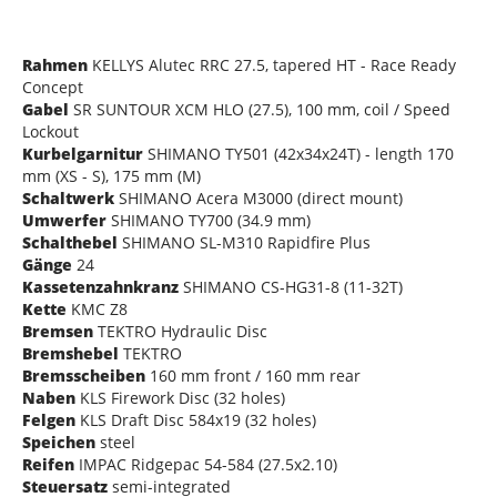
Rahmen
KELLYS Alutec RRC 27.5, tapered HT - Race Ready
Concept
Gabel
SR SUNTOUR XCM HLO (27.5), 100 mm, coil / Speed
Lockout
Kurbelgarnitur
SHIMANO TY501 (42x34x24T) - length 170
mm (XS - S), 175 mm (M)
Schaltwerk
SHIMANO Acera M3000 (direct mount)
Umwerfer
SHIMANO TY700 (34.9 mm)
Schalthebel
SHIMANO SL-M310 Rapidfire Plus
Gänge
24
Kassetenzahnkranz
SHIMANO CS-HG31-8 (11-32T)
Kette
KMC Z8
Bremsen
TEKTRO Hydraulic Disc
Bremshebel
TEKTRO
Bremsscheiben
160 mm front / 160 mm rear
Naben
KLS Firework Disc (32 holes)
Felgen
KLS Draft Disc 584x19 (32 holes)
Speichen
steel
Reifen
IMPAC Ridgepac 54-584 (27.5x2.10)
Steuersatz
semi-integrated