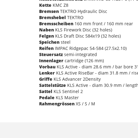
Kette
KMC Z8
Bremsen
TEKTRO Hydraulic Disc
Bremshebel
TEKTRO
Bremsscheiben
160 mm front / 160 mm rear
Naben
KLS Firework Disc (32 holes)
Felgen
KLS Draft Disc 584x19 (32 holes)
Speichen
steel
Reifen
IMPAC Ridgepac 54-584 (27.5x2.10)
Steuersatz
semi-integrated
Innenlager
cartridge (126 mm)
Vorbau
KLS Active - diam 28.6 mm / bar bore 31
Lenker
KLS Active RiseBar - diam 31.8 mm / ri
Griffe
KLS Advancer 2Density
Sattelstütze
KLS Active - diam 30.9 mm / lengt
Sattel
KLS Sentinel 2
Pedale
KLS Master
Rahmengrössen
XS / S / M