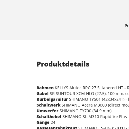
Pr
Produktdetails
Rahmen
KELLYS Alutec RRC 27.5, tapered HT -
Gabel
SR SUNTOUR XCM HLO (27.5), 100 mm, coi
Kurbelgarnitur
SHIMANO TY501 (42x34x24T) - l
Schaltwerk
SHIMANO Acera M3000 (direct mou
Umwerfer
SHIMANO TY700 (34.9 mm)
Schalthebel
SHIMANO SL-M310 Rapidfire Plus
Gänge
24
Kassetenzahnkranz
SHIMANO CS-HG31-8 (11-3