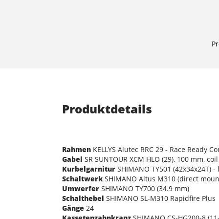
Pr
Produktdetails
Rahmen
KELLYS Alutec RRC 29 - Race Ready Co
Gabel
SR SUNTOUR XCM HLO (29), 100 mm, coil 
Kurbelgarnitur
SHIMANO TY501 (42x34x24T) - 
Schaltwerk
SHIMANO Altus M310 (direct moun
Umwerfer
SHIMANO TY700 (34.9 mm)
Schalthebel
SHIMANO SL-M310 Rapidfire Plus
Gänge
24
Kassetenzahnkranz
SHIMANO CS-HG200-8 (11-