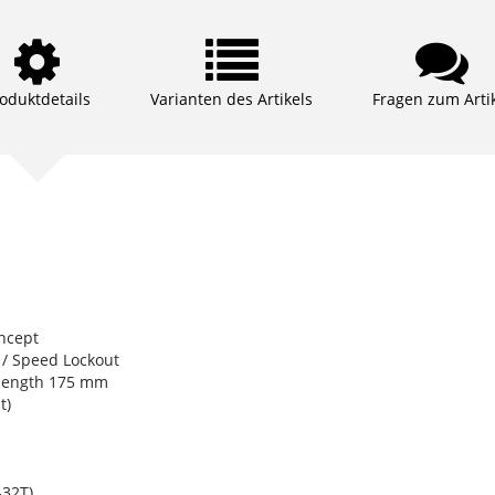
oduktdetails
Varianten des Artikels
Fragen zum Arti
ncept
/ Speed Lockout
length 175 mm
t)
32T)