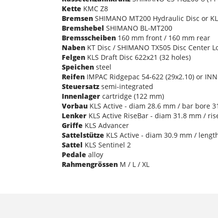
Kette
KMC Z8
Bremsen
SHIMANO MT200 Hydraulic Disc or KLS
Bremshebel
SHIMANO BL-MT200
Bremsscheiben
160 mm front / 160 mm rear
Naben
KT Disc / SHIMANO TX505 Disc Center Lo
Felgen
KLS Draft Disc 622x21 (32 holes)
Speichen
steel
Reifen
IMPAC Ridgepac 54-622 (29x2.10) or INN
Steuersatz
semi-integrated
Innenlager
cartridge (122 mm)
Vorbau
KLS Active - diam 28.6 mm / bar bore 31
Lenker
KLS Active RiseBar - diam 31.8 mm / ri
Griffe
KLS Advancer
Sattelstütze
KLS Active - diam 30.9 mm / lengt
Sattel
KLS Sentinel 2
Pedale
alloy
Rahmengrössen
M / L / XL