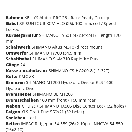
Rahmen
KELLYS Alutec RRC 26 - Race Ready Concept
Gabel
SR SUNTOUR XCM HLO (26), 100 mm, coil / Speed
Lockout
Kurbelgarnitur
SHIMANO TY501 (42x34x24T) - length 170
mm
Schaltwerk
SHIMANO Altus M310 (direct mount)
Umwerfer
SHIMANO TY700 (34.9 mm)
Schalthebel
SHIMANO SL-M310 Rapidfire Plus
Gänge
24
Kassetenzahnkranz
SHIMANO CS-HG200-8 (12-32T)
Kette
KMC Z8
Bremsen
SHIMANO MT200 Hydraulic Disc or KLS 1600
Hydraulic Disc
Bremshebel
SHIMANO BL-MT200
Bremsscheiben
160 mm front / 160 mm rear
Naben
KT Disc / SHIMANO TX505 Disc Center Lock (32 holes)
Felgen
KLS Draft Disc 559x21 (32 holes)
Speichen
steel
Reifen
IMPAC Ridgepac 54-559 (26x2.10) or INNOVA 54-559
(26x2.10)