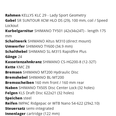
Rahmen
KELLYS KLC 29 - Lady Sport Geometry
Gabel
SR SUNTOUR XCM HLO DS (29), 100 mm, coil / Speed
Lockout
Kurbelgarnitur
SHIMANO TY501 (42x34x24T) - length 175
mm
Schaltwerk
SHIMANO Altus M310 (direct mount)
Umwerfer
SHIMANO TY600 (34.9 mm)
Schalthebel
SHIMANO SL-M315 Rapidfire Plus
Gänge
24
Kassetenzahnkranz
SHIMANO CS-HG200-8 (12-32T)
Kette
KMC Z8
Bremsen
SHIMANO MT200 Hydraulic Disc
Bremshebel
SHIMANO BL-MT200
Bremsscheiben
160 mm front / 160 mm rear
Naben
SHIMANO TX505 Disc Center Lock (32 holes)
Felgen
KLS Draft Disc 622x21 (32 holes)
Speichen
steel
Reifen
IMPAC Ridgepac or WTB Nano 54-622 (29x2.10)
Steuersatz
semi-integrated
Innenlager
cartridge (122 mm)