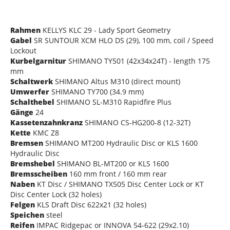
Rahmen
KELLYS KLC 29 - Lady Sport Geometry
Gabel
SR SUNTOUR XCM HLO DS (29), 100 mm, coil / Speed
Lockout
Kurbelgarnitur
SHIMANO TY501 (42x34x24T) - length 175
mm
Schaltwerk
SHIMANO Altus M310 (direct mount)
Umwerfer
SHIMANO TY700 (34.9 mm)
Schalthebel
SHIMANO SL-M310 Rapidfire Plus
Gänge
24
Kassetenzahnkranz
SHIMANO CS-HG200-8 (12-32T)
Kette
KMC Z8
Bremsen
SHIMANO MT200 Hydraulic Disc or KLS 1600
Hydraulic Disc
Bremshebel
SHIMANO BL-MT200 or KLS 1600
Bremsscheiben
160 mm front / 160 mm rear
Naben
KT Disc / SHIMANO TX505 Disc Center Lock or KT
Disc Center Lock (32 holes)
Felgen
KLS Draft Disc 622x21 (32 holes)
Speichen
steel
Reifen
IMPAC Ridgepac or INNOVA 54-622 (29x2.10)