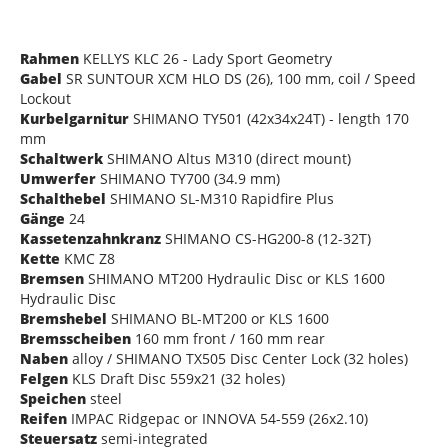
Rahmen
KELLYS KLC 26 - Lady Sport Geometry
Gabel
SR SUNTOUR XCM HLO DS (26), 100 mm, coil / Speed
Lockout
Kurbelgarnitur
SHIMANO TY501 (42x34x24T) - length 170
mm
Schaltwerk
SHIMANO Altus M310 (direct mount)
Umwerfer
SHIMANO TY700 (34.9 mm)
Schalthebel
SHIMANO SL-M310 Rapidfire Plus
Gänge
24
Kassetenzahnkranz
SHIMANO CS-HG200-8 (12-32T)
Kette
KMC Z8
Bremsen
SHIMANO MT200 Hydraulic Disc or KLS 1600
Hydraulic Disc
Bremshebel
SHIMANO BL-MT200 or KLS 1600
Bremsscheiben
160 mm front / 160 mm rear
Naben
alloy / SHIMANO TX505 Disc Center Lock (32 holes)
Felgen
KLS Draft Disc 559x21 (32 holes)
Speichen
steel
Reifen
IMPAC Ridgepac or INNOVA 54-559 (26x2.10)
Steuersatz
semi-integrated